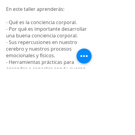
En este taller aprenderás:
- Qué es la conciencia corporal.
- Por qué es importante desarrollar
una buena conciencia corporal.
- Sus repercusiones en nuestro
cerebro y nuestros procesos
emocionales y físicos.
- Herramientas prácticas para
aprender a conectar con tu cuerpo
y con tus sensaciones internas.
Fecha
: Domingo 15 Enero 2023
Hora:
19h
Duración:
1´30h aprox
Modalidad:
Online
Precio:
13€ (pago por transferencia,
bizum o Payal)