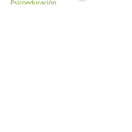
Psicoeducación,
Indagación compasiva,
SFI, Ejercicios Teoría
Polivagal, Trabajo
somático
Fisioterapia, Terapia
corporal, Focusing,
movimiento consciente,
terapia miofascial, T.R.E.