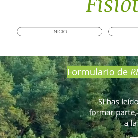
Fisio
INICIO
Formulario de
R
Si has leíd
formar parte, 
a la